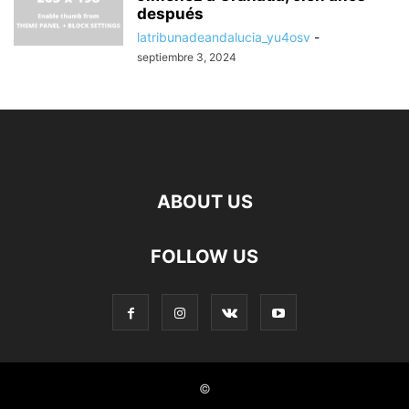
después
latribunadeandalucia_yu4osv
-
septiembre 3, 2024
ABOUT US
FOLLOW US
©