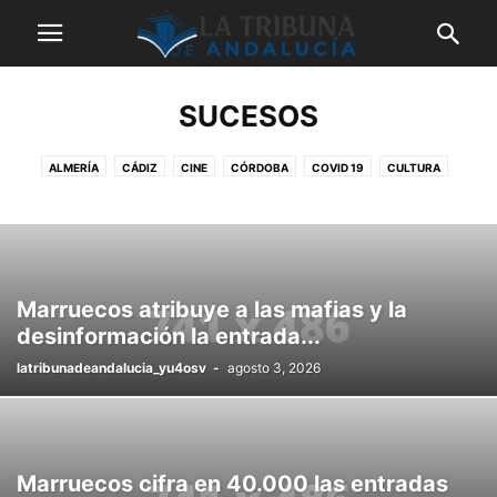
SUCESOS
ALMERÍA
CÁDIZ
CINE
CÓRDOBA
COVID 19
CULTURA
DEPORTES
ECONOMÍA
EDUCACION
ENTREVISTAS
GRANADA
HUELVA
JAEN
MÁLAGA
OPINIÓN
PARLAMENTO ANDALUZ
POLÍTICA
SALUD
SEVILLA
SINDICATOS
SOCIEDAD
SUCESOS
ULTIMAS NOTICIAS
Marruecos atribuye a las mafias y la
desinformación la entrada...
latribunadeandalucia_yu4osv
-
agosto 3, 2026
Marruecos cifra en 40.000 las entradas