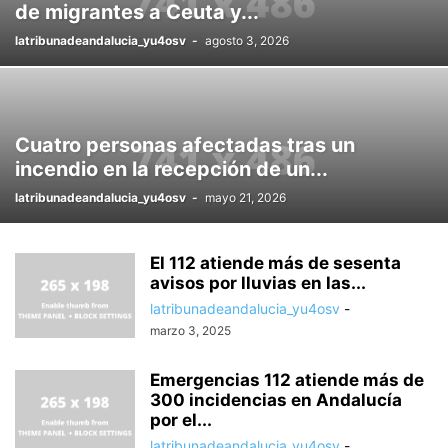
de migrantes a Ceuta y...
latribunadeandalucia_yu4osv
-
agosto 3, 2026
Cuatro personas afectadas tras un
incendio en la recepción de un...
latribunadeandalucia_yu4osv
-
mayo 21, 2026
El 112 atiende más de sesenta
avisos por lluvias en las...
latribunadeandalucia_yu4osv
-
marzo 3, 2025
Emergencias 112 atiende más de
300 incidencias en Andalucía
por el...
latribunadeandalucia_yu4osv
-