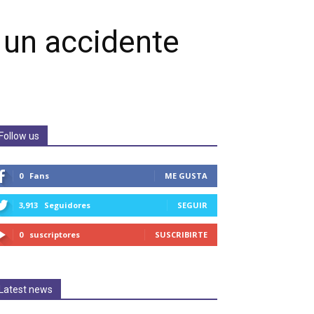
 un accidente
Follow us
0
Fans
ME GUSTA
3,913
Seguidores
SEGUIR
0
suscriptores
SUSCRIBIRTE
Latest news