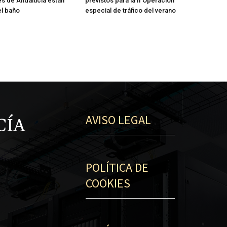
es de Andalucía están
previstos para la II Operación
el baño
especial de tráfico del verano
AVISO LEGAL
CÍA
POLÍTICA DE
COOKIES