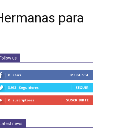
 Hermanas para
Follow us
0
Fans
ME GUSTA
3,913
Seguidores
SEGUIR
0
suscriptores
SUSCRIBIRTE
Latest news