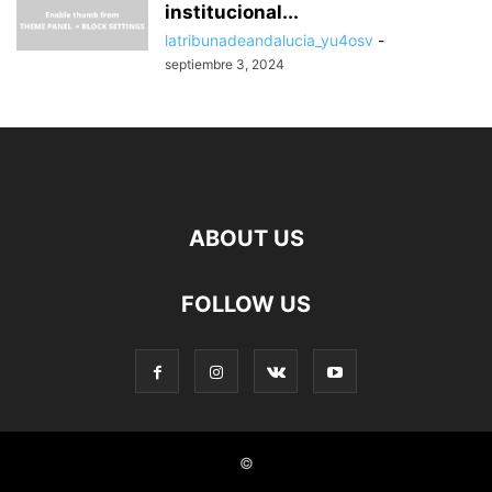
institucional...
latribunadeandalucia_yu4osv
-
septiembre 3, 2024
ABOUT US
FOLLOW US
©