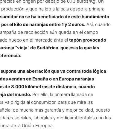
 precios en origen por debajo de 0,13 euros/Kg. Un
 producción y que ha ido a la baja desde la primera
nsumidor no se ha beneficiado de este hundimiento
or el kilo de naranjas entre 1 y 2 euros.
Así, cuando
 campaña de recolección aún queda en el campo
rado hueco en el mercado ante el
tapón provocado
aranja “vieja” de Sudáfrica, que es a la que las
ferencia.
,
supone una aberración que va contra toda lógica
dos vendan en España o en Europa naranjas
s de 8.000 kilómetros de distancia, cuando
nja del mundo.
Por ello, la primera llamada de
s va dirigida al consumidor, para que mire las
pañola, de mucha más garantía y mejor calidad, puesto
dares sociales, laborales y medioambientales con los
fuera de la Unión Europea.