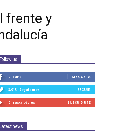
l frente y
Andalucía
Follow us
0
Fans
ME GUSTA
3,913
Seguidores
SEGUIR
0
suscriptores
SUSCRIBIRTE
Latest news